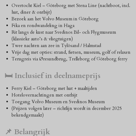
Overtocht Kiel – Göteborg met Stena Line (nachtboot, incl.
hut, diner & ontbijt)
Bezoek aan het Volvo Museum in Göteborg
Fika en rondwandeling in Haga
Rit langs de kust naar Svedinos Bil- och Flygmuseum
(klassieke auto’s & vliegtuigen)
Twee nachten aan zee in Tylösand / Halmstad
Vrije dag met opties: strand, fietsen, museum, golf of relaxen
Terugreis via Øresundbrug, Trelleborg of Göteborg ferry
🛏️ Inclusief in deelnameprijs
Ferry Kiel – Göteborg met hut + maaltijden
Hotelovernachtingen met ontbijt
Toegang Volvo Museum en Svedinos Museum
(Prijzen volgen later – richtlijn wordt in december 2025
bekendgemaakt)
📌 Belangrijk