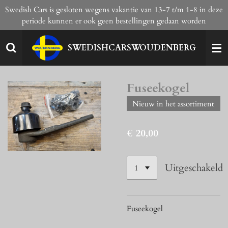
Swedish Cars is gesloten wegens vakantie van 13-7 t/m 1-8 in deze
Ga
periode kunnen er ook geen bestellingen gedaan worden
direct
naar
de
SWEDISHCARSWOUDENBERG
hoofdinhoud
Fuseekogel
Nieuw in het assortiment
€ 20,00
Uitgeschakeld
Fuseekogel