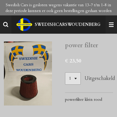
Swedish Cars is gesloten wegens vakantie van 13-7 t/m 1-8 in
Ga
deze periode kunnen er ook geen bestellingen gedaan worden
direct
naar
de
SWEDISHCARSWOUDENBERG
hoofdinhoud
power filter
€ 23,50
Uitgeschakeld
powerfilter klein rood