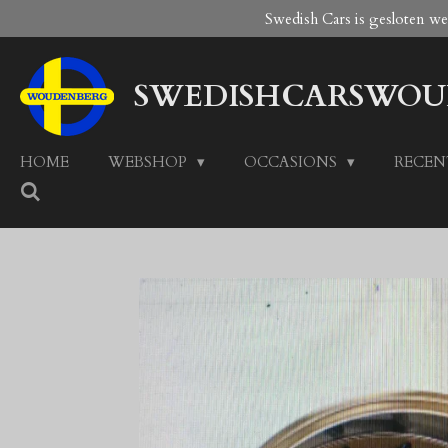
Swedish Cars is gesloten w
Ga
direct
naar
SWEDISHCARSWOU
de
hoofdinhoud
HOME
WEBSHOP
OCCASIONS
RECEN