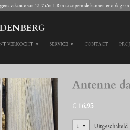
egens vakantie van 13-7 t/m 1-8 in deze periode kunnen er ook geen
DENBERG
ENT VERKOCHT
SERVICE
CONTACT
PRO
Antenne da
€ 16,95
Uitgeschakeld