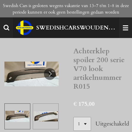
Swedish Cars is gesloten wegens vakantie van 13-7 t/m 1-8 in deze
Ga
periode kunnen er ook geen bestellingen gedaan worden
direct
naar
de
SWEDISHCARSWOUDENBERG
hoofdinhoud
Achterklep
spoiler 200 serie
V70 look
artikelnummer
R015
€ 175,00
Uitgeschakeld