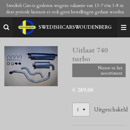
Swedish Cars is gesloten wegens vakantie van 13-7 t/m 1-8 in
Ga
deze periode kunnen er ook geen bestellingen gedaan worden
direct
naar
de
SWEDISHCARSWOUDENBERG
hoofdinhoud
Uitlaat 740
turbo
Nieuw in het
assortiment
€ 289,00
Uitgeschakeld