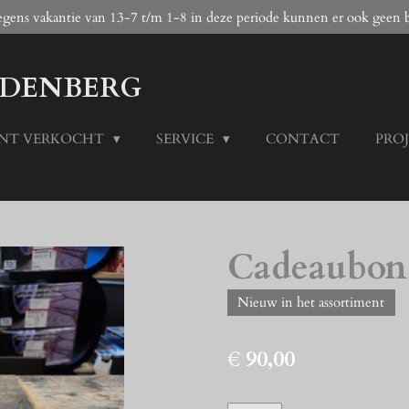
wegens vakantie van 13-7 t/m 1-8 in deze periode kunnen er ook geen 
DENBERG
ENT VERKOCHT
SERVICE
CONTACT
PRO
Cadeaubon 
Nieuw in het assortiment
€ 90,00