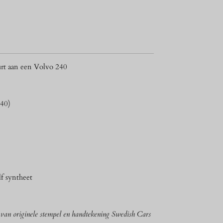
rt aan een Volvo 240
240)
lf syntheet
n van originele stempel en handtekening Swedish Cars